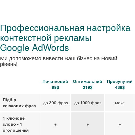
Профессиональная настройка
контекстной рекламы
Google AdWords
Ми допоможемо вивести Ваш бізнес на Новий
рівень!
Початковий
Оптимальний
Просунутий
99$
219$
439$
Підбір
до 300 фраз
до 1000 фраз
макс
ключових фраз
1 ключове
слово - 1
+
+
+
оголошення