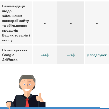
Рекомендації
щодо
збільшення
конверсії сайту
+
+
+
та збільшення
продажів
Ваших товарів і
послуг
Налаштування
Google
+44$
+74$
у подарунок
AdWords