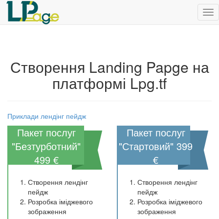
Ме
Створення Landing Papge на
платформі Lpg.tf
Приклади лендінг пейдж
Пакет послуг
Пакет послуг
"Безтурботний"
"Стартовий" 399
499 €
€
з тарифом "Бізнес" на
з тарифом "Бізнес" на
12 місяців
1 місяць
Створення лендінг
Створення лендінг
пейдж
пейдж
Розробка іміджевого
Розробка іміджевого
зображення
зображення