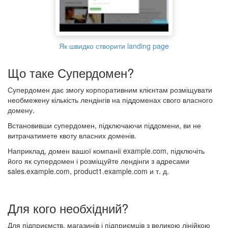
Як швидко створити landing page
Що таке Супердомен?
Супердомен дає змогу корпоративним клієнтам розміщувати
необмежену кількість лендінгів на піддоменах свого власного
домену.
Встановивши супердомен, підключаючи піддомени, ви не
витрачатимете квоту власних доменів.
Наприклад, домен вашої компанії example.com, підключіть
його як супердомен і розміщуйте лендінги з адресами
sales.example.com, product1.example.com и т. д.
Для кого необхідний?
Для підприємств, магазинів і підприємців з великою лінійкою