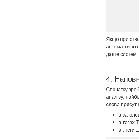
Якщо при ство
автоматично в
даєте системі
4. Напов
Спочатку зроб
аналізу, найб
слова присутн
в заголо
в тегах 
alt теги