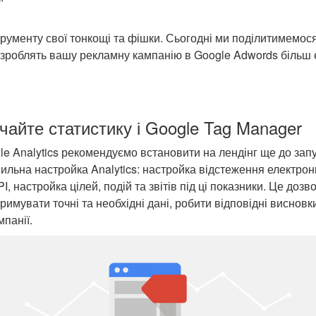
трументу свої тонкощі та фішки. Сьогодні ми поділитимемос
 зроблять вашу рекламну кампанію в Google Adwords більш
чайте статистику і Google Tag Manager
e Analytics рекомендуємо встановити на лендінг ще до запу
льна настройка Analytics: настройка відстеження електронно
, настройка цілей, подій та звітів під ці показники. Це дозв
римувати точні та необхідні дані, робити відповідні висновк
мпанії.