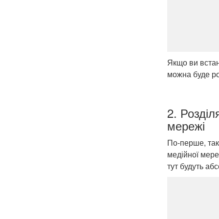
Якщо ви встан
можна буде ро
2. Розділ
мережі
По-перше, так
медійної мереж
тут будуть аб