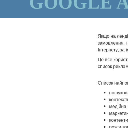
GOOGLE 
Якщо на лендін
замовлення, т
Інтернету, за
Це все корист
список реклам
Список найпоп
пошуков
контекст
медійна 
маркетин
контент-
розсилка