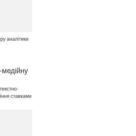
ру аналітики
-медійну
текстно-
ління ставками