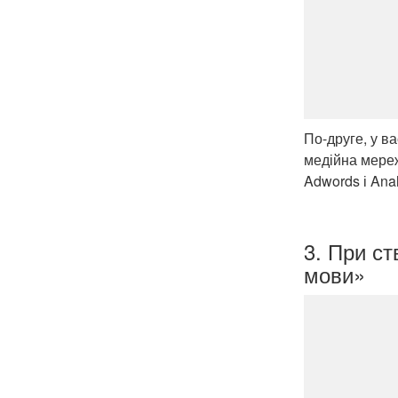
По-друге, у ва
медійна мереж
Adwords і Anal
3. При ст
мови»