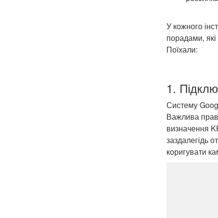
У кожного інс
порадами, які
Поїхали:
1. Підклю
Систему Googl
Важлива прави
визначення KPI
заздалегідь от
коригувати ка