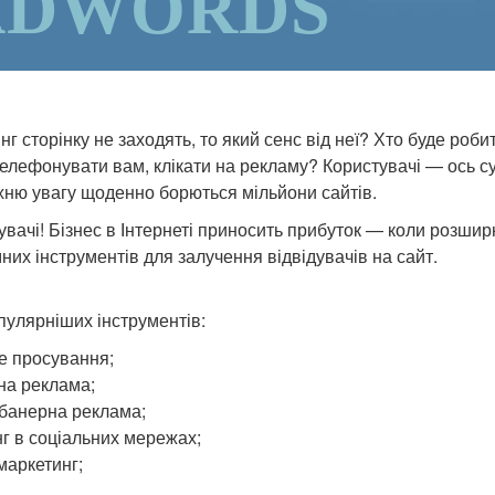
ADWORDS
г сторінку не заходять, то який сенс від неї? Хто буде роби
елефонувати вам, клікати на рекламу? Користувачі — ось с
 їхню увагу щоденно борються мільйони сайтів.
увачі! Бізнес в Інтернеті приносить прибуток — коли розши
них інструментів для залучення відвідувачів на сайт.
улярніших інструментів:
е просування;
на реклама;
банерна реклама;
г в соціальних мережах;
маркетинг;
.