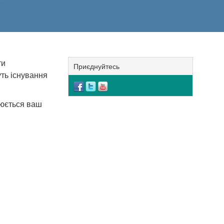
ти
Приєднуйтесь
уть існування
рюється ваш