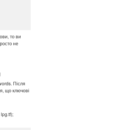
ови, то ви
росто не
и
words. Після
ся, що ключові
pg.tf);