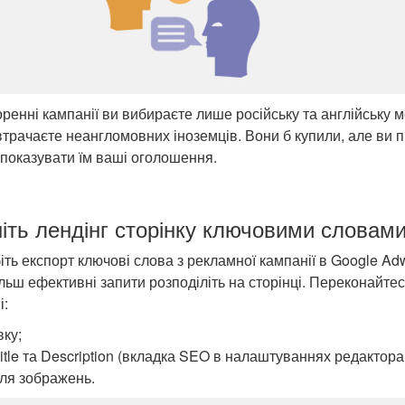
ренні кампанії ви вибираєте лише російську та англійську м
трачаєте неангломовних іноземців. Вони б купили, але ви п
 показувати їм ваші оголошення.
ніть лендінг сторінку ключовими словам
іть експорт ключові слова з рекламної кампанії в Google Ad
ільш ефективні запити розподіліть на сторінці. Переконайте
і:
вку;
Title та Description (вкладка SEO в налаштуваннях редактора l
 для зображень.