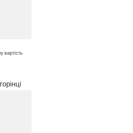
у вартість
торінці