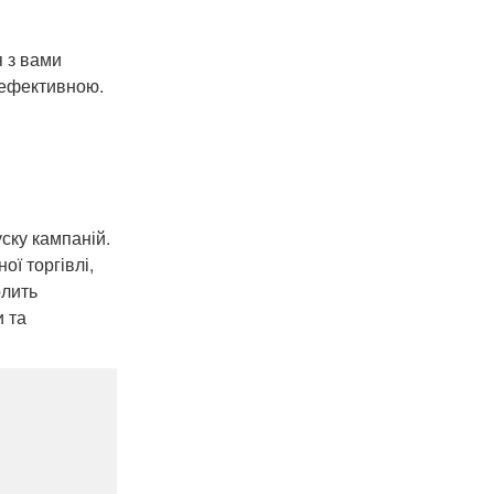
я з вами
 ефективною.
ску кампаній.
ї торгівлі,
олить
и та