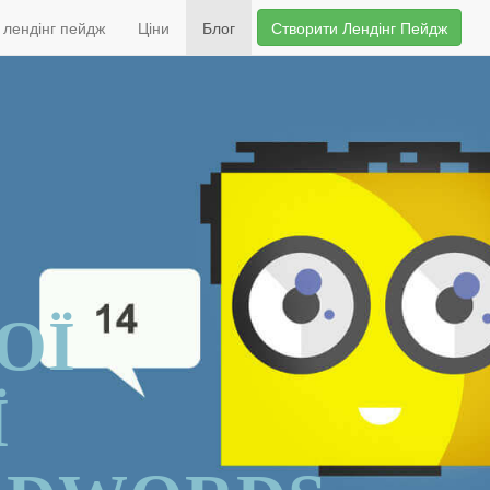
 лендінг пейдж
Ціни
Блог
Створити Лендінг Пейдж
ОЇ
Ї