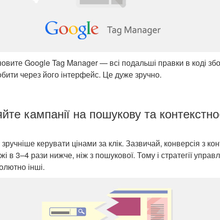
овите Google Tag Manager — всі подальші правки в коді збо
бити через його інтерфейс. Це дуже зручно.
яйте кампанії на пошукову та контекстно
 зручніше керувати цінами за клік. Зазвичай, конверсія з кон
і в 3–4 рази нижче, ніж з пошукової. Тому і стратегії управ
солютно інші.